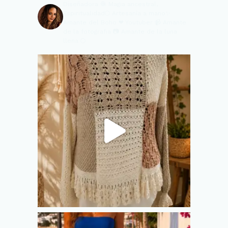
Diseñadora 🧶
Magia ancestral,
Espiritualidad🌕
Artesanía a mano✨
Amante del Boho ❤
Youtuber 📹
Amante
de la fotografia 📷
Amante de la luna
llena 🌕