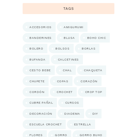
TAGS
ACCESORIOS
AMIGURUMI
BANDERINES
BLUSA
BOHO CHIC
BOLERO
BOLSOS
BORLAS
BUFANDA
CALCETINES
CESTO BEBE
CHAL
CHAQUETA
CHUPETE
COPAS
CORAZÓN
CORDÓN
CROCHET
CROP TOP
CUBRE PAÑAL
CURSOS
DECORACIÓN
DIADEMA
DIY
ESCUELA CROCHET
ESTRELLA
FLORES
GORRO
GORRO BUHO