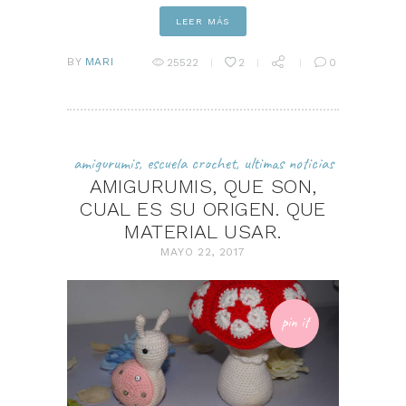
LEER MÁS
BY
MARI
25522
2
0
amigurumis
,
escuela crochet
,
ultimas noticias
AMIGURUMIS, QUE SON,
CUAL ES SU ORIGEN. QUE
MATERIAL USAR.
MAYO 22, 2017
pin it