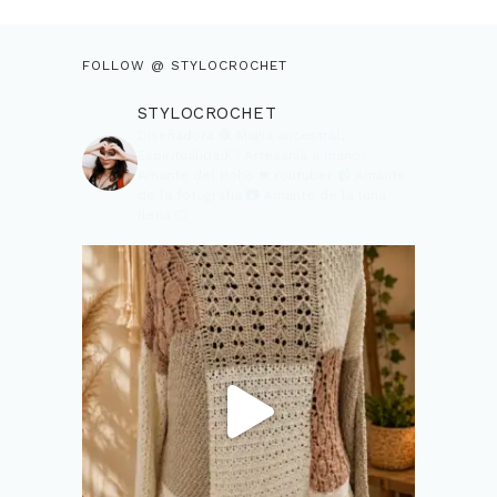
FOLLOW @ STYLOCROCHET
STYLOCROCHET
Diseñadora 🧶
Magia ancestral,
Espiritualidad🌕
Artesanía a mano✨
Amante del Boho ❤
Youtuber 📹
Amante
de la fotografia 📷
Amante de la luna
llena 🌕