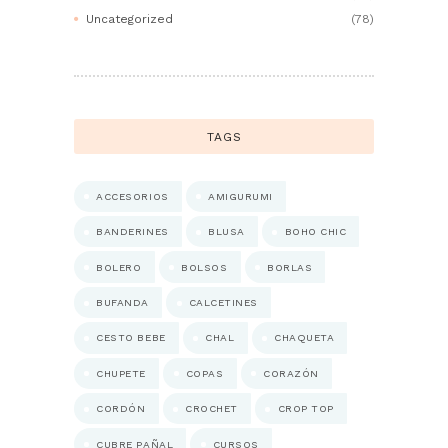
Uncategorized
(78)
TAGS
ACCESORIOS
AMIGURUMI
BANDERINES
BLUSA
BOHO CHIC
BOLERO
BOLSOS
BORLAS
BUFANDA
CALCETINES
CESTO BEBE
CHAL
CHAQUETA
CHUPETE
COPAS
CORAZÓN
CORDÓN
CROCHET
CROP TOP
CUBRE PAÑAL
CURSOS