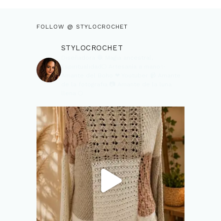
FOLLOW @ STYLOCROCHET
STYLOCROCHET
Diseñadora 🧶
Magia ancestral,
Espiritualidad🌕
Artesanía a mano✨
Amante del Boho ❤
Youtuber 📹
Amante
de la fotografia 📷
Amante de la luna
llena 🌕