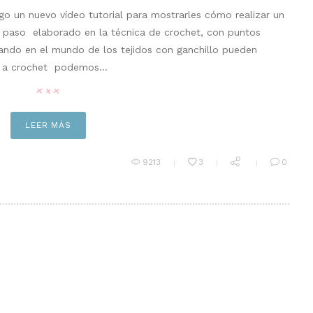
go un nuevo vídeo tutorial para mostrarles cómo realizar un
a paso elaborado en la técnica de crochet, con puntos
iando en el mundo de los tejidos con ganchillo pueden
ete a crochet podemos…
LEER MÁS
9213
3
0