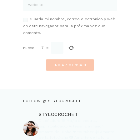
Guarda mi nombre, correo electrónico y web
en este navegador para la próxima vez que
comente.
nueve
−
7
=
FOLLOW @ STYLOCROCHET
STYLOCROCHET
Diseñadora 🧶
Magia ancestral,
Espiritualidad🌕
Artesanía a mano✨
Amante del Boho ❤
Youtuber 📹
Amante
de la fotografia 📷
Amante de la luna