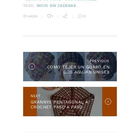
TAGS:
INICIO SIN CADENAS
4434
1
0
NAVEGACIÓN
DE
ENTRADAS
PREVIOUS
Previous
COMO TEJER UN GORRO EN
post:
DOS AGUJAS UNISEX
NEXT
Next
GRANNYS PENTAGONAL A
post:
CROCHET PASO A PASO