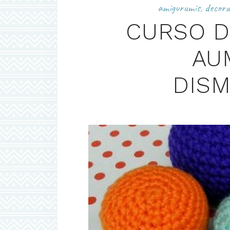
amigurumis
,
decora
CURSO D
AU
DISM