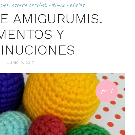
ción
,
escuela crochet
,
ultimas noticias
E AMIGURUMIS.
MENTOS Y
INUCIONES
JUNIO 9, 2017
pin it