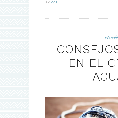
BY
MARI
escuel
CONSEJOS
EN EL C
AGU