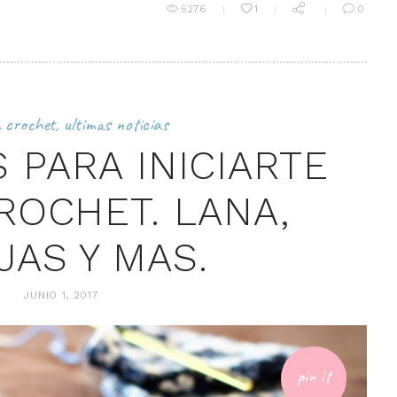
5276
1
0
a crochet
,
ultimas noticias
 PARA INICIARTE
ROCHET. LANA,
JAS Y MAS.
JUNIO 1, 2017
pin it