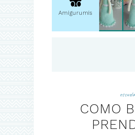
Amigurumis
escuel
COMO B
PREND