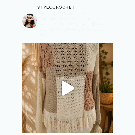
STYLOCROCHET
Diseñadora 🧶
Magia ancestral,
Espiritualidad🌕
Artesanía a mano✨
Amante del Boho ❤
Youtuber 📹
Amante
de la fotografia 📷
Amante de la luna
llena 🌕