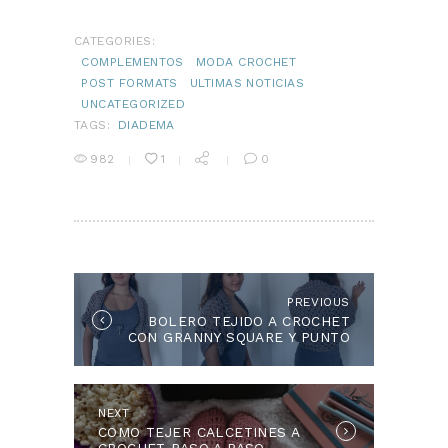
CATEGORIES:
COMPLEMENTOS
MODA CROCHET
POST FORMATS
ULTIMAS NOTICIAS
UNCATEGORIZED
TAGS:
DIADEMA
982
1
0
NAVEGACIÓN
DE
ENTRADAS
PREVIOUS
Previous
BOLERO TEJIDO A CROCHET
post:
CON GRANNY SQUARE Y PUNTO
POPCORN
NEXT
Next
COMO TEJER CALCETINES A
post: