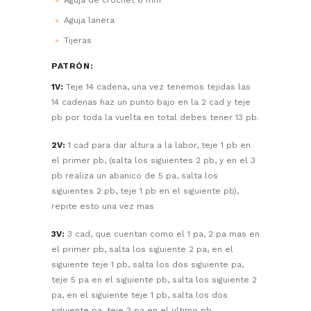
Aguja de crochet 6 mm
Aguja lanera
Tijeras
PATRÓN:
1V:
Teje 14 cadena, una vez tenemos tejidas las
14 cadenas haz un punto bajo en la 2 cad y teje
pb por toda la vuelta en total debes tener 13 pb.
2V:
1 cad para dar altura a la labor, teje 1 pb en
el primer pb, (salta los siguientes 2 pb, y en el 3
pb realiza un abanico de 5 pa, salta los
siguientes 2 pb, teje 1 pb en el siguiente pb),
repite esto una vez mas
3V:
3 cad, que cuentan como el 1 pa, 2 pa mas en
el primer pb, salta los siguiente 2 pa, en el
siguiente teje 1 pb, salta los dos siguiente pa,
teje 5 pa en el siguiente pb, salta los siguiente 2
pa, en el siguiente teje 1 pb, salta los dos
siguiente pa, teje 3 pa en el ultimo pb.