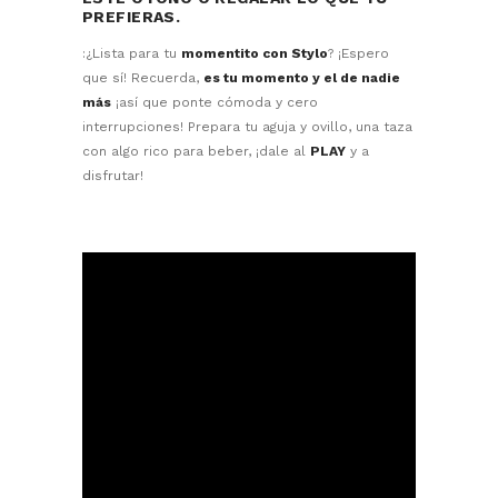
PREFIERAS.
:¿Lista para tu
momentito con Stylo
? ¡Espero
que sí! Recuerda,
es tu momento y el de nadie
más
¡así que ponte cómoda y cero
interrupciones! Prepara tu aguja y ovillo, una taza
con algo rico para beber, ¡dale al
PLAY
y a
disfrutar!