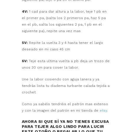
4V:
1 cad para dar altura a la labor, teje 1 pb en
el primer pa, (salta los 2 primeros pa, haz 5 pa
en el pb, salta los siguientes 2 pa, 1 pb en el
siguiente pa), repite una vez mas
5V:
Repite la vuelta 3 y 4 hasta tener el largo
deseado en mi caso 45 cm
6V:
Teje esta ultima vuelta a pb deja un trozo de
unos 30 cm para coser la labor.
Une la labor cosiendo con aguja lanera y ya
tendrás lista tu diadema turbante calada tejida a
crochet
Como ya sabéis tendréis el patrón mas extenso
y con la imagen del patrón en mi tienda de
etsy
.
AHORA SI QUE SÍ YA NO TIENES EXCUSA
PARA TEJER ALGO LINDO PARA LUCIR
ESTE OTOÑO O REGALAR LO QUE TU