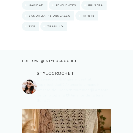
NAVIDAD
PENDIENTES
PULSERA
SANDALIA PIE DESCALZO
TAPETE
TOP
TRAPILLO
FOLLOW @ STYLOCROCHET
STYLOCROCHET
Diseñadora 🧶
Magia ancestral,
Espiritualidad🌕
Artesanía a mano✨
Amante del Boho ❤
Youtuber 📹
Amante
de la fotografia 📷
Amante de la luna
llena 🌕