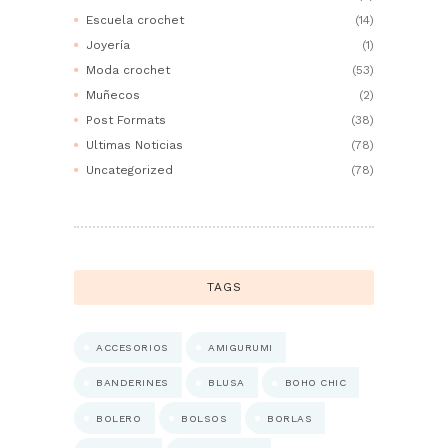
Escuela crochet
(14)
Joyería
(1)
Moda crochet
(53)
Muñecos
(2)
Post Formats
(38)
Ultimas Noticias
(78)
Uncategorized
(78)
TAGS
ACCESORIOS
AMIGURUMI
BANDERINES
BLUSA
BOHO CHIC
BOLERO
BOLSOS
BORLAS