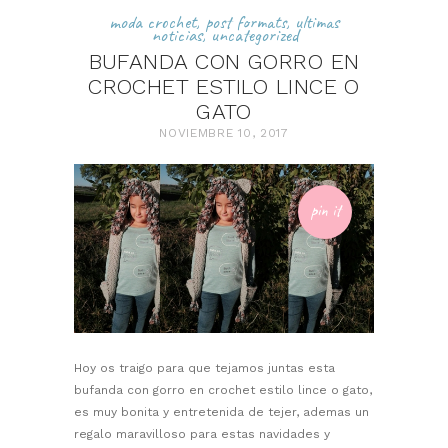
moda crochet
,
post formats
,
ultimas
noticias
,
uncategorized
BUFANDA CON GORRO EN
CROCHET ESTILO LINCE O
GATO
NOVIEMBRE 10, 2017
pin it
Hoy os traigo para que tejamos juntas esta
bufanda con gorro en crochet estilo lince o gato,
es muy bonita y entretenida de tejer, ademas un
regalo maravilloso para estas navidades y