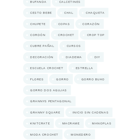
BUFANDA
CALCETINES
CESTO BEBE
CHAL
CHAQUETA
CHUPETE
COPAS
CORAZÓN
CORDÓN
CROCHET
CROP TOP
CUBRE PAÑAL
CURSOS
DECORACIÓN
DIADEMA
DIY
ESCUELA CROCHET
ESTRELLA
FLORES
GORRO
GORRO BUHO
GORRO DOS AGUJAS
GRANNYS PENTAGONAL
GRANNY SQUARE
INICIO SIN CADENAS
KNITCRATE
MACRAME
MANOPLAS
MODA CROCHET
MONEDERO