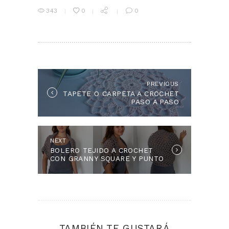
343
0
0
NAVEGACIÓN
DE
ENTRADAS
PREVIOUS
Previous
TAPETE O CARPETA A CROCHET
post:
PASO A PASO
NEXT
Next
BOLERO TEJIDO A CROCHET
post:
CON GRANNY SQUARE Y PUNTO
POPCORN
TAMBIÉN TE GUSTARÁ