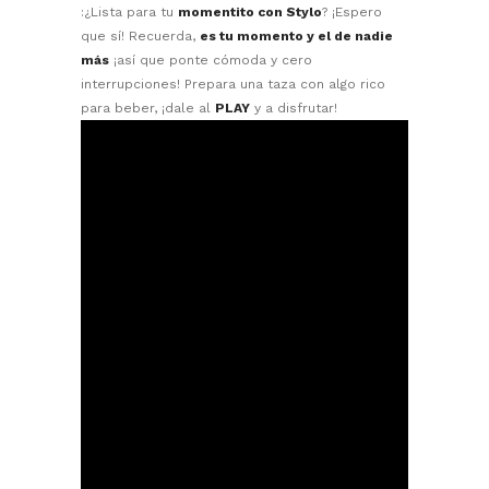
:¿Lista para tu
momentito con Stylo
? ¡Espero
que sí! Recuerda,
es tu momento y el de nadie
más
¡así que ponte cómoda y cero
interrupciones! Prepara una taza con algo rico
para beber, ¡dale al
PLAY
y a disfrutar!