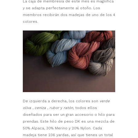
La caja de membresía de este mes es magnífica
y se adapta perfectamente al otoño. Los
miembros recibirán dos madejas de uno de los 4
colores.
De izquierda a derecha, los colores son
verde
oliva
,
ceniza
,
rubor
y
ratón,
todos ellos
diseñados para ser un gran accesorio o hilo para
prendas. Este hilo de peso DK es una mezcla de
50% Alpaca, 30% Merino y 20% Nylon. Cada
madeja tiene 236 yardas, así que tienes un total