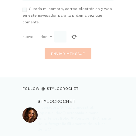
Guarda mi nombre, correo electrónico y web
en este navegador para la próxima vez que
comente.
nueve
+
dos
=
FOLLOW @ STYLOCROCHET
STYLOCROCHET
Diseñadora 🧶
Magia ancestral,
Espiritualidad🌕
Artesanía a mano✨
Amante del Boho ❤
Youtuber 📹
Amante
de la fotografia 📷
Amante de la luna
llena 🌕