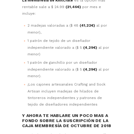
La membresía de KnitCrate
es la opción más
rentable sale a $ 24.99
(21,46€)
por mes e
incluye:
2 madejas valoradas a ($ 48
(41,22€)
al por
menor),
1 patrón de tejido de un diseñador
independiente valorado a ($ 5
(4,29€)
al por
menor)
1 patrón de ganchillo por un diseñador
independiente valorado a ($ 5
(4,29€)
al por
menor).
¡Los cajones artesanales Crafting and Sock
Artisan incluyen madejas de hilados de
tintoreros independientes y patrones de
tejido de diseñadores independientes
Y AHORA TE HABLARE UN POCO MAS A
FONDO SOBRE LA SUSCRIPCIÓN DE LA
CAJA MEMBRESÍA DE OCTUBRE DE 2018