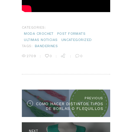
CATEGORIES:
MODA CROCHET
POST FORMATS
ULTIMAS NOTICIAS
UNCATEGORIZED
TAGS:
BANDERINES
2709
0
0
NAVEGACIÓN
DE
ENTRADAS
PREVIOUS
Previous
COMO HACER DISTINTOS TIPOS
post:
DE BORLAS O FLEQUILLOS
NEXT
Next