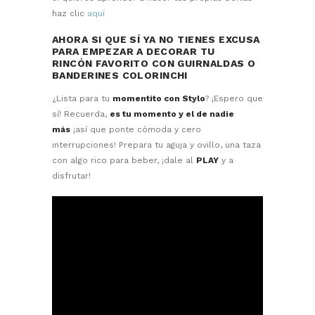
haz clic
aquí
AHORA SI QUE SÍ YA NO TIENES EXCUSA
PARA EMPEZAR A DECORAR TU
RINCÓN FAVORITO CON GUIRNALDAS O
BANDERINES COLORINCHI
¿Lista para tu
momentito con Stylo
? ¡Espero que
sí! Recuerda,
es tu momento y el de nadie
más
¡así que ponte cómoda y cero
interrupciones! Prepara tu aguja y ovillo, una taza
con algo rico para beber, ¡dale al
PLAY
y a
disfrutar!