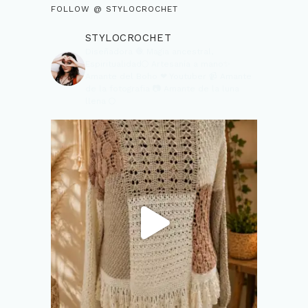
FOLLOW @ STYLOCROCHET
STYLOCROCHET
Diseñadora 🧶
Magia ancestral,
Espiritualidad🌕
Artesanía a mano✨
Amante del Boho ❤
Youtuber 📹
Amante
de la fotografia 📷
Amante de la luna
llena 🌕