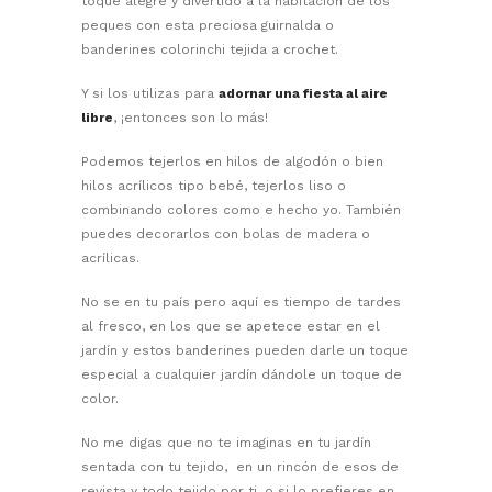
toque alegre y divertido a la habitación de los
peques con esta preciosa guirnalda o
banderines colorinchi tejida a crochet.
Y si los utilizas para
adornar una fiesta al aire
libre
, ¡entonces son lo más!
Podemos tejerlos en hilos de algodón o bien
hilos acrílicos tipo bebé, tejerlos liso o
combinando colores como e hecho yo. También
puedes decorarlos con bolas de madera o
acrílicas.
No se en tu país pero aquí es tiempo de tardes
al fresco, en los que se apetece estar en el
jardín y estos banderines pueden darle un toque
especial a cualquier jardín dándole un toque de
color.
No me digas que no te imaginas en tu jardín
sentada con tu tejido, en un rincón de esos de
revista y todo tejido por ti, o si lo prefieres en