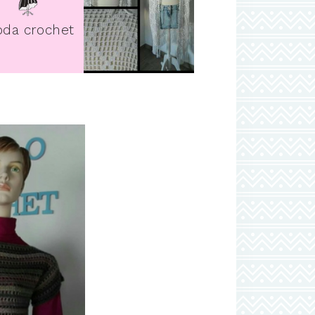
pin it
da crochet