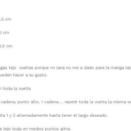
9,5 cm
20 cm
2,5 cm
ngas tejo vueltas porque mi lana no me a dado para la manga larg
ueden hacer a su gusto.
 toda la vuelta
 cadena, punto alto, 1 cadena…. repetir toda la vuelta la misma s
lta 1 y 2 alternadamente hasta tener el largo deseado.
la tejo toda en medios puntos altos.