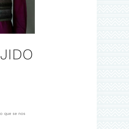
JIDO
io que se nos