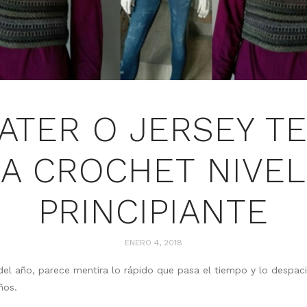
ATER O JERSEY TE
A CROCHET NIVEL
PRINCIPIANTE
ENERO 4, 2018
 del año, parece mentira lo rápido que pasa el tiempo y lo despac
ños.