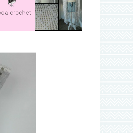
pin it
da crochet