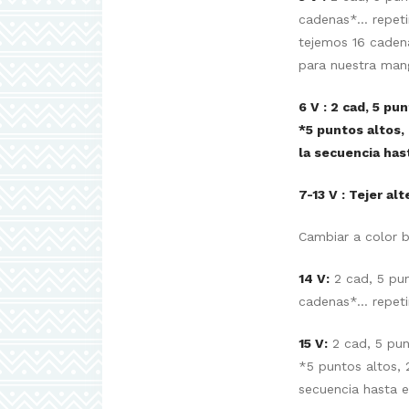
cadenas*… repetir 
tejemos 16 cadenas
para nuestra man
6 V : 2 cad, 5 pu
*5 puntos altos,
la secuencia hast
7-13 V : Tejer al
Cambiar a color b
14 V:
2 cad, 5 pun
cadenas*… repetir 
15 V:
2 cad, 5 pun
*5 puntos altos, 
secuencia hasta el