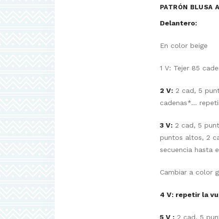
PATRÓN BLUSA A
Delantero:
En color beige
1 V: Tejer 85 cad
2 V:
2 cad, 5 punt
cadenas*… repetir 
3 V:
2 cad, 5 punt
puntos altos, 2 c
secuencia hasta el
Cambiar a color g
4 V: repetir la v
5 V :
2 cad, 5 punt