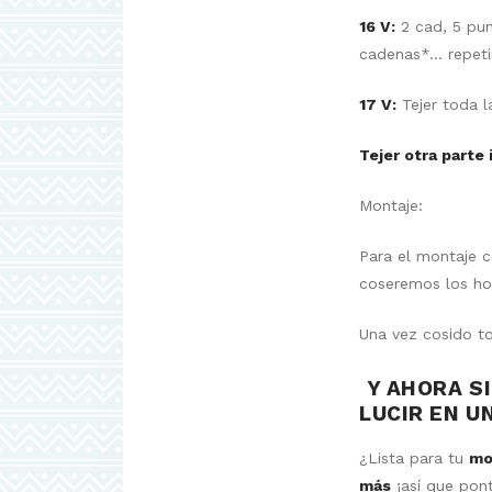
16 V:
2 cad, 5 pun
cadenas*… repetir 
17 V:
Tejer toda l
Tejer otra parte 
Montaje:
Para el montaje c
coseremos los hom
Una vez cosido t
Y AHORA SI
LUCIR EN U
¿Lista para tu
mo
más
¡así que pont