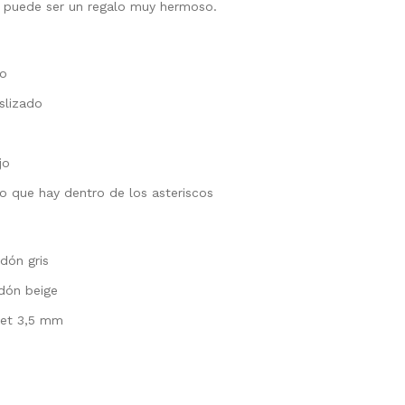
 puede ser un regalo muy hermoso.
to
slizado
jo
lo que hay dentro de los asteriscos
dón gris
dón beige
het 3,5 mm