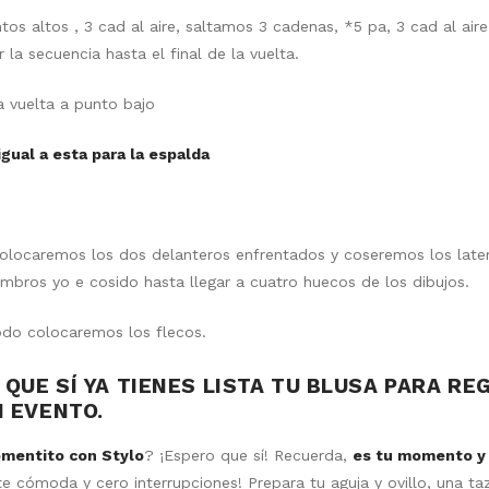
tos altos , 3 cad al aire, saltamos 3 cadenas, *5 pa, 3 cad al air
la secuencia hasta el final de la vuelta.
a vuelta a punto bajo
igual a esta para la espalda
olocaremos los dos delanteros enfrentados y coseremos los later
bros yo e cosido hasta llegar a cuatro huecos de los dibujos.
odo colocaremos los flecos.
 QUE SÍ YA TIENES LISTA TU BLUSA PARA RE
N EVENTO.
mentito con Stylo
? ¡Espero que sí! Recuerda,
es tu momento y 
e cómoda y cero interrupciones! Prepara tu aguja y ovillo, una ta