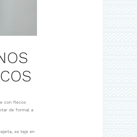
ONOS
ECOS
ge con flecos
ptar de formal a
ejerla, se teje en