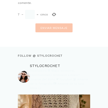
comente.
7
−
=
cinco
FOLLOW @ STYLOCROCHET
STYLOCROCHET
Diseñadora 🧶
Magia ancestral,
Espiritualidad🌕
Artesanía a mano✨
Amante del Boho ❤
Youtuber 📹
Amante
de la fotografia 📷
Amante de la luna
llena 🌕