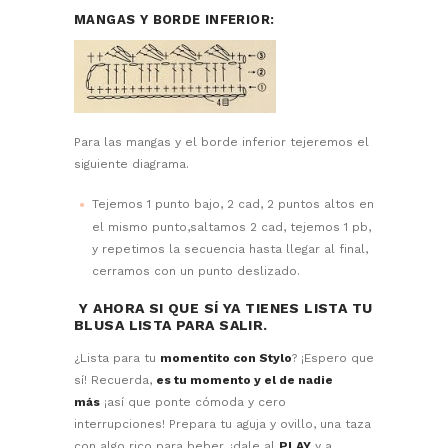
MANGAS Y BORDE INFERIOR:
Para las mangas y el borde inferior tejeremos el
siguiente diagrama.
Tejemos 1 punto bajo, 2 cad, 2 puntos altos en
el mismo punto,saltamos 2 cad, tejemos 1 pb,
y repetimos la secuencia hasta llegar al final,
cerramos con un punto deslizado.
Y AHORA SI QUE SÍ YA TIENES LISTA TU
BLUSA LISTA PARA SALIR.
¿Lista para tu
momentito con Stylo
? ¡Espero que
sí! Recuerda,
es tu momento y el de nadie
más
¡así que ponte cómoda y cero
interrupciones! Prepara tu aguja y ovillo, una taza
con algo rico para beber, ¡dale al
PLAY
y a