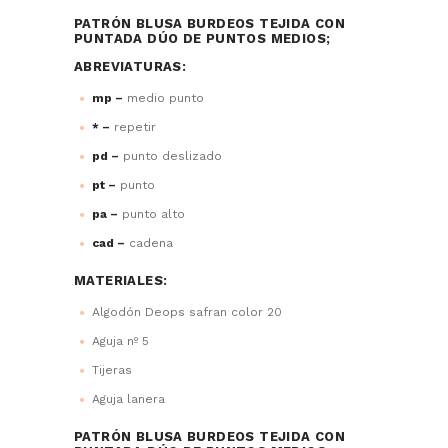
PATRÓN BLUSA BURDEOS TEJIDA CON
PUNTADA DÚO DE PUNTOS MEDIOS;
ABREVIATURAS:
mp –
medio punto
* –
repetir
pd –
punto deslizado
pt –
punto
pa –
punto alto
cad –
cadena
MATERIALES:
Algodón Deops safran color 20
Aguja nº 5
Tijeras
Aguja lanera
PATRÓN BLUSA BURDEOS TEJIDA CON