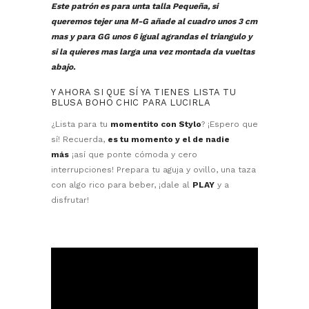
Este patrón es para unta talla Pequeña, si
queremos tejer una M-G añade al cuadro unos 3 cm
mas y para GG unos 6 igual agrandas el triangulo y
si la quieres mas larga una vez montada da vueltas
abajo.
Y AHORA SI QUE SÍ YA TIENES LISTA TU
BLUSA BOHO CHIC PARA LUCIRLA
¿Lista para tu
momentito con Stylo
? ¡Espero que
sí! Recuerda,
es tu momento y el de nadie
más
¡así que ponte cómoda y cero
interrupciones! Prepara tu aguja y ovillo, una taza
con algo rico para beber, ¡dale al
PLAY
y a
disfrutar!