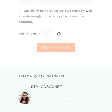
Guarda mi nombre, correo electrónico y web
en este navegador para la próxima vez que
comente.
seis
+
tres
=
FOLLOW @ STYLOCROCHET
STYLOCROCHET
Diseñadora 🧶
Magia ancestral,
Espiritualidad🌕
Artesanía a mano✨
Amante del Boho ❤
Youtuber 📹
Amante
de la fotografia 📷
Amante de la luna
llena 🌕