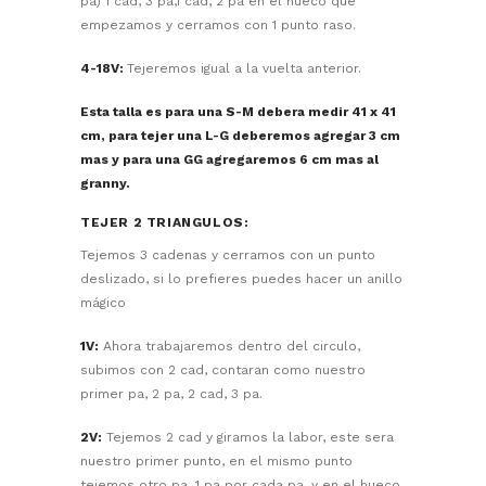
pa) 1 cad, 3 pa,1 cad, 2 pa en el hueco que
empezamos y cerramos con 1 punto raso.
4-18V:
Tejeremos igual a la vuelta anterior.
Esta talla es para una S-M debera medir 41 x 41
cm, para tejer una L-G deberemos agregar 3 cm
mas y para una GG agregaremos 6 cm mas al
granny.
TEJER 2 TRIANGULOS:
Tejemos 3 cadenas y cerramos con un punto
deslizado, si lo prefieres puedes hacer un anillo
mágico
1V:
Ahora trabajaremos dentro del circulo,
subimos con 2 cad, contaran como nuestro
primer pa, 2 pa, 2 cad, 3 pa.
2V:
Tejemos 2 cad y giramos la labor, este sera
nuestro primer punto, en el mismo punto
tejemos otro pa, 1 pa por cada pa, y en el hueco