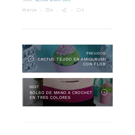
8724
9
0
NAVEGACIÓN
DE
ENTRADAS
PREVIOUS
Previous
CACTUS TEJIDO EN AMIGURUMI
post:
CON FLOR
NEXT
Next
BOLSO DE MANO A CROCHET
post:
EN TRES COLORES