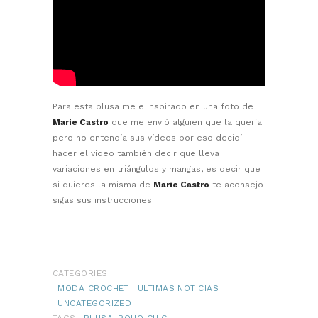
Para esta blusa me e inspirado en una foto de
Marie Castro
que me envió alguien que la quería
pero no entendía sus vídeos por eso decidí
hacer el vídeo también decir que lleva
variaciones en triángulos y mangas, es decir que
si quieres la misma de
Marie Castro
te aconsejo
sigas sus instrucciones.
CATEGORIES:
MODA CROCHET
ULTIMAS NOTICIAS
UNCATEGORIZED
TAGS:
BLUSA
BOHO CHIC