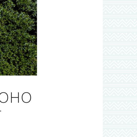
BOHO
T