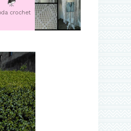
pin it
da crochet