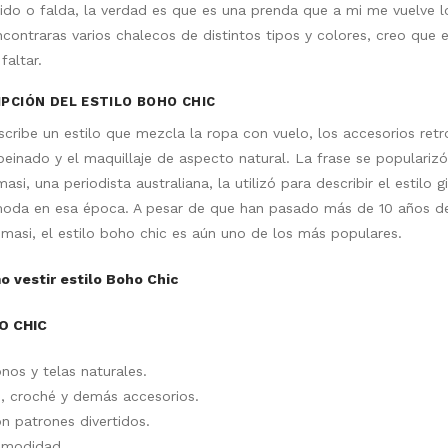
ido o falda, la verdad es que es una prenda que a mi me vuelve lo
contraras varios chalecos de distintos tipos y colores, creo que 
faltar.
PCIÓN DEL ESTILO BOHO CHIC
scribe un estilo que mezcla la ropa con vuelo, los accesorios retr
l peinado y el maquillaje de aspecto natural. La frase se populariz
i, una periodista australiana, la utilizó para describir el estilo g
moda en esa época. A pesar de que han pasado más de 10 años d
masi, el estilo boho chic es aún uno de los más populares.
 vestir estilo Boho Chic
O CHIC
onos y telas naturales.
je, croché y demás accesorios.
n patrones divertidos.
comodidad.