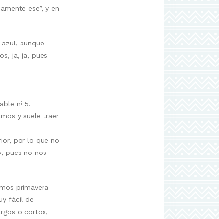
camente ese”, y en
 azul, aunque
s, ja, ja, pues
able nº 5.
amos y suele traer
ior, por lo que no
o, pues no nos
amos primavera-
y fácil de
rgos o cortos,