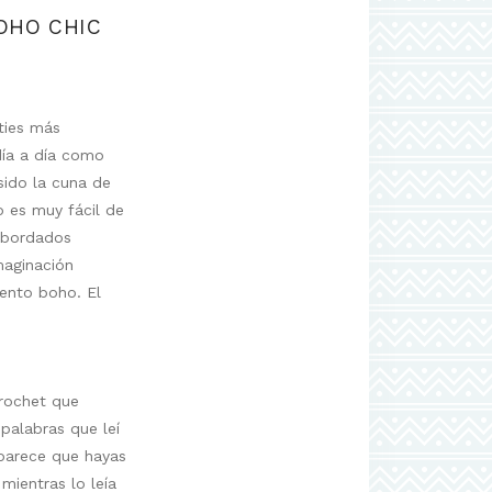
OHO CHIC
ties más
día a día como
sido la cuna de
o es muy fácil de
s bordados
imaginación
ento boho. El
crochet que
palabras que leí
 parece que hayas
mientras lo leía