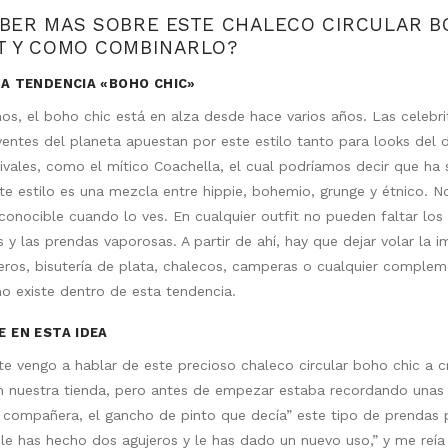
BER MAS SOBRE ESTE CHALECO CIRCULAR B
T Y COMO COMBINARLO?
LA TENDENCIA «BOHO CHIC»
, el boho chic está en alza desde hace varios años. Las celebri
yentes del planeta apuestan por este estilo tanto para looks del 
tivales, como el mítico Coachella, el cual podríamos decir que ha 
te estilo es una mezcla entre hippie, bohemio, grunge y étnico. N
reconocible cuando lo ves. En cualquier outfit no pueden faltar lo
s y las prendas vaporosas. A partir de ahí, hay que dejar volar la 
ros, bisutería de plata, chalecos, camperas o cualquier complem
o existe dentro de esta tendencia.
E EN ESTA IDEA
te vengo a hablar de este precioso chaleco circular boho chic a 
 nuestra tienda, pero antes de empezar estaba recordando unas 
a compañera, el gancho de pinto que decía” este tipo de prendas
 le has hecho dos agujeros y le has dado un nuevo uso,” y me reía 