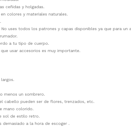
as ceñidas y holgadas.
 en colores y materiales naturales.
.
. No uses todos los patrones y capas disponibles ya que para un
brumador.
erdo a tu tipo de cuerpo.
 que usar accesorios es muy importante.
 largos.
lo menos un sombrero.
 el cabello pueden ser de flores, trenzados, etc.
de mano colorido.
e sol de estilo retro.
s demasiado a la hora de escoger .