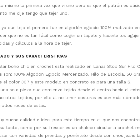
o mismo la primera vez que vi uno pero es que el patrón es bási
o me dije tengo que tejer uno.
o ya que tejo el primero fue en algodón egipcio 100% matizado en
er que no es tan fácil como coger un tapete y hacerle los agujero
idas y cálculos a la hora de tejer.
ADO Y SUS CARACTERISTICAS
ular boho chic en crochet esta realizado en Lanas Stop Sur Hilo C
as son: 100% Algodón Egipcio Mercerizado, Hilo de Escocia, 50 Gr
 el color 307 y este modelo en concreto es para una talla S.
 una sola pieza que comienza tejido desde el centro hacia el exter
o otros tejidos, por ello al no tener costuras es aun más cómod
modos roces de estas.
uy buena calidad e ideal para este tiempo en el que nos encontr
su tacto, como por su frescor es un chaleco circular a crochet mu
sar con variedad de prendas y ponértelo desde con unos jeans la