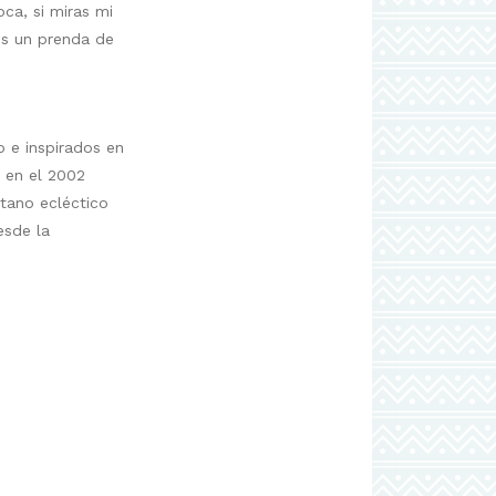
ca, si miras mi
es un prenda de
o e inspirados en
ó en el 2002
itano ecléctico
esde la