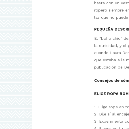
hasta con un vest
ropero siempre en
las que no puede 
PEQUEÑA DESCRI
El “boho chic” de
la etnicidad, y e
cuando Laura Demas
que estaba a la 
publicación de De
Consejos de cómo
ELIGE ROPA BOH
1. Elige ropa en t
2. Dile sí al enca
3. Experimenta co
4. Piensa en tu 