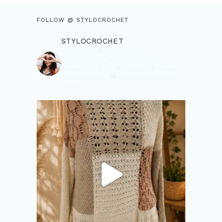
FOLLOW @ STYLOCROCHET
STYLOCROCHET
Diseñadora 🧶
Magia ancestral,
Espiritualidad🌕
Artesanía a mano✨
Amante del Boho ❤
Youtuber 📹
Amante
de la fotografia 📷
Amante de la luna
llena 🌕