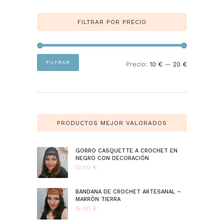
FILTRAR POR PRECIO
Precio
Precio
FILTRAR
Precio:
10 €
—
20 €
mínimo
máximo
PRODUCTOS MEJOR VALORADOS
GORRO CASQUETTE A CROCHET EN
NEGRO CON DECORACIÓN
12.00
€
BANDANA DE CROCHET ARTESANAL –
MARRÓN TIERRA
15.00
€